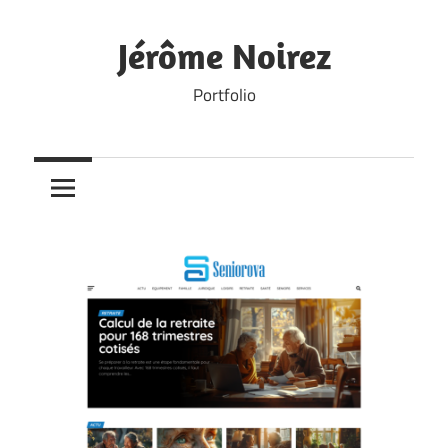
Skip
to
Jérôme Noirez
content
Portfolio