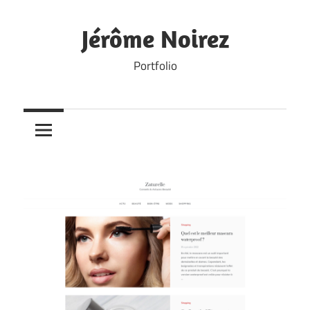
Skip
to
Jérôme Noirez
content
Portfolio